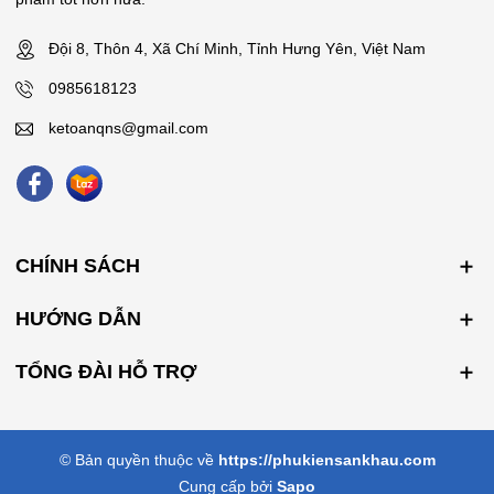
Đội 8, Thôn 4, Xã Chí Minh, Tỉnh Hưng Yên, Việt Nam
0985618123
ketoanqns@gmail.com
CHÍNH SÁCH
HƯỚNG DẪN
TỔNG ĐÀI HỖ TRỢ
© Bản quyền thuộc về
https://phukiensankhau.com
Cung cấp bởi
Sapo