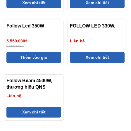
Xem chi tiết
Xem chi tiết
Follow Led 350W
- 15%
FOLLOW LED 330W.
5.550.000₫
Liên hệ
6.500.000₫
Thêm vào giỏ
Xem chi tiết
Follow Beam 4500W,
thương hiệu QNS
Liên hệ
Xem chi tiết