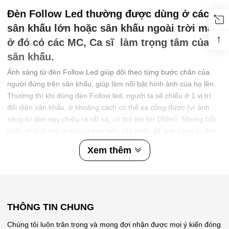
Đèn Follow Led thường được dùng ở các
sân khấu lớn hoặc sân khấu ngoài trời mà
↑
ở đó có các MC, Ca sĩ làm trọng tâm của
sân khấu.
Ánh sáng từ đèn Follow Led giúp dõi theo từng bước chân của
người đứng trên sân khấu, giúp làm nổi bật hình ảnh của họ lên.
Thường thì khi dùng đèn Follow led, người ta sẽ chiếu ở 1 vị trí
đối diện sân khấu, ở khoảng cách có thể xa cũng được (vì ánh
sáng từ đèn này chiếu ra rất xa, có thể lên tới 150m). Nhưng bắt
buộc phải ở một vị trí cao hơn trên sân khấu để ánh sáng từ đèn
chiếu qua không bị cản trở bởi người tham dự hay cảnh vật xung
Xem thêm
quanh.
Đèn follow led có nhiều loại khác nhau, từ
nhỏ nhẹ cho tới lớn. Thông dụng nhất là
loại follow led 330W, follow 350W và 440W.
THÔNG TIN CHUNG
Chúng tôi luôn trân trọng và mong đợi nhận được mọi ý kiến đóng