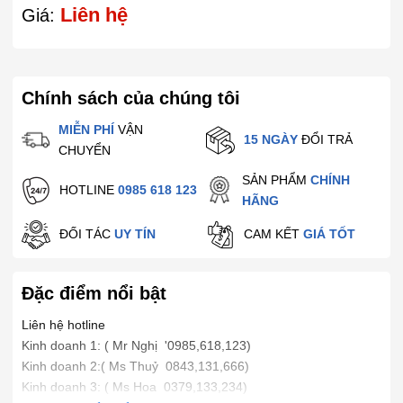
Liên hệ
Giá:
Chính sách của chúng tôi
MIỄN PHÍ
VẬN
15 NGÀY
ĐỔI TRẢ
CHUYỂN
SẢN PHẨM
CHÍNH
HOTLINE
0985 618 123
HÃNG
ĐỐI TÁC
UY TÍN
CAM KẾT
GIÁ TỐT
Đặc điểm nổi bật
Liên hệ hotline
Kinh doanh 1: ( Mr Nghị '0985,618,123)
Kinh doanh 2:( Ms Thuỷ 0843,131,666)
Kinh doanh 3: ( Ms Hoa 0379,133,234)