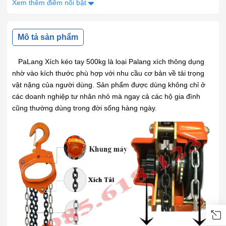
Kinh doanh 4: ( Mr Ngân 0963.210.100)
Xem thêm điểm nổi bật
Mô tả sản phẩm
PaLang Xích kéo tay 500kg là loại Palang xích thông dụng
nhờ vào kích thước phù hợp với nhu cầu cơ bản về tải trọng
vật nặng của người dùng. Sản phẩm được dùng không chỉ ở
các doanh nghiệp tư nhân nhỏ mà ngay cả các hộ gia đình
cũng thường dùng trong đời sống hàng ngày.