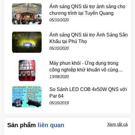
Các móc treo và móc kéo tải có sơn phủ lớp sơn tĩnh điện
Ánh sáng QNS tài trợ ánh sáng cho
màu đen hoặc cam giúp chống nước tốt, không bị han rỉ trong
chương trình tại Tuyên Quang
quá trình sử dụng
05/10/2020
Hướng dẫn sử dụng Pa Lăng Xích kéo tay
Ánh sáng QNS tài trợ Ánh Sáng Sân
500kg
Khấu tại Phú Thọ
05/10/2020
Về cơ bản, việc sử dụng palang xích kéo tay là giống nhau,
ta chỉ cần quan tâm yếu tố tải trọng định mức của sản phẩm
Máy phun khói - Ứng dụng trong
để sử dụng hiệu quả nhất. Bạn có thể tham khảo hướng dẫn
công nghiệp khử khuẩn vô cùng
sử dụng
Palang xích 1 tấn
để mang lại hiệu quả cao nhất.
hiệu quả
13/08/2020
So Sánh LED COB 4x50W QNS với
Par 64
05/10/2019
Sản phẩm
liên quan
Xem tất cả