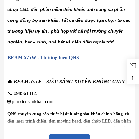
chớp LED, đến phần mềm điều khiển ánh sáng và phần
cứng đồng bộ sân khấu. Tất cả đều được lựa chọn từ các
thương hiệu uy tín , phù hợp với cả hội trường chuyên
nghiệp, bar – club, nhà hát và biểu diễn ngoài trời.
BEAM 575W
, Thương hiệu QNS
↑
🔥
BEAM 575W – SIÊU SÁNG XUYÊN KHÔNG GIAN
📞
0985618123
🌐
phukiensankhau.com
QNS chuyên cung cấp thiết bị ánh sáng sân khấu chính hãng, từ
đèn laser trình chiếu, đèn moving head, đèn chớp LED, đến phần
mềm điều khiển ánh sáng và phần cứng đồng bộ sân khấu. Tất cả
đều được lựa chọn từ các thương hiệu uy tín , phù hợp với cả hội