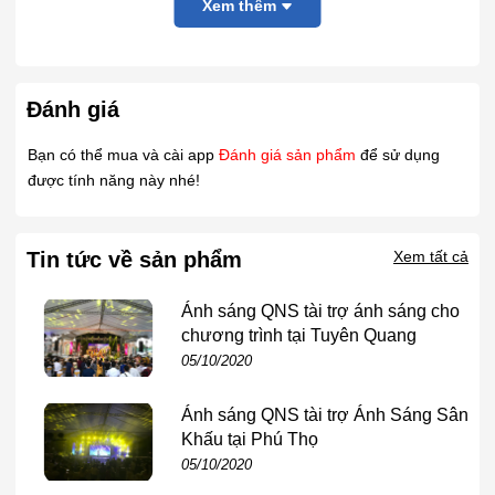
Xem thêm
trường chuyên nghiệp, bar – club, nhà hát và biểu diễn ngoài
trời.
💡
GIỚI THIỆU SẢN PHẨM
Đánh giá
BEAM 575W
, Thương hiệu QNS
là dòng đèn sân khấu
Bạn có thể mua và cài app
Đánh giá sản phẩm
để sử dụng
chuyên nghiệp, sử dụng bóng 5R siêu sáng, phù hợp cho:
được tính năng này nhé!
Sân khấu lớn
Tin tức về sản phẩm
Bar / Club / DJ
Xem tất cả
Sự kiện – Event – Wedding
Ánh sáng QNS tài trợ ánh sáng cho
chương trình tại Tuyên Quang
🔥
Tạo tia sáng mạnh – sắc nét – xuyên khói cực tốt
05/10/2020
⚙️
THÔNG SỐ KỸ THUẬT
Ánh sáng QNS tài trợ Ánh Sáng Sân
Khấu tại Phú Thọ
Nguồn sáng: 5R (Philips / YODN)
05/10/2020
Tuổi thọ: ~2200 giờ