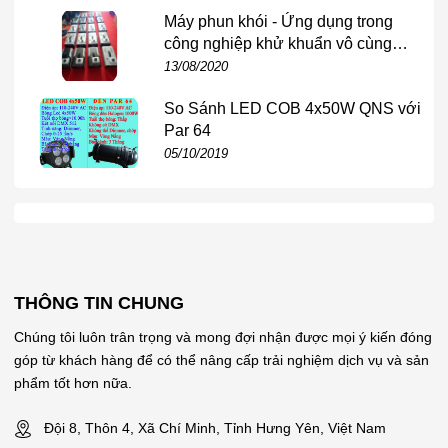
Máy phun khói - Ứng dụng trong
Nhiệt độ màu: 8000K
công nghiệp khử khuẩn vô cùng
hiệu quả
13/08/2020
Góc beam: 0–4°
So Sánh LED COB 4x50W QNS với
PAN: 540° (16bit)
Par 64
TILT: 270° (16bit)
05/10/2019
Dimmer: 0–100%
Strobe: đa chế độ
Prism: xoay 8 mặt
Gobo: 13+ hình
THÔNG TIN CHUNG
Color: 14 màu
Chúng tôi luôn trân trọng và mong đợi nhận được mọi ý kiến đóng
góp từ khách hàng để có thể nâng cấp trải nghiệm dịch vụ và sản
🔌
Điện áp: 100–240V / 50–60Hz
phẩm tốt hơn nữa.
⚡
Công suất: ~350W
Đội 8, Thôn 4, Xã Chí Minh, Tỉnh Hưng Yên, Việt Nam