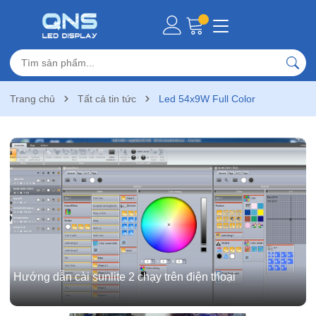
Trang chủ
Tất cả tin tức
Led 54x9W Full Color
Hướng dẫn cài sunlite 2 chạy trên điện thoại