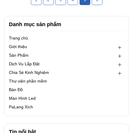
gấp nhiều lần. Hệ thống ánh sáng sân khấu trong...
Danh mục sản phẩm
Trang chủ
Giới thiệu
Sản Phẩm
Dịch Vụ Lắp Đặt
Chia Sẻ Kinh Nghiệm
Thư viện phần mềm
Bản Đồ
Màn Hình Led
PaLang Xích
Tin nổi bật