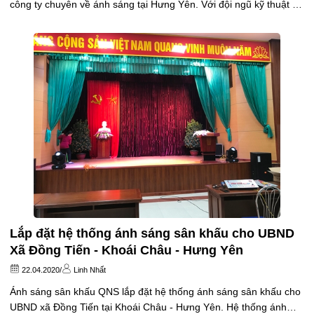
công ty chuyên về ánh sáng tại Hưng Yên. Với đội ngũ kỹ thuật rất
chuyên nghiệp. Cảm ơn quý Công ty đã tin dùng sản phẩm ánh
sáng của phukiensankhau. Với 12 cây Beam 350W...
Lắp đặt hệ thống ánh sáng sân khấu cho UBND
Xã Đồng Tiến - Khoái Châu - Hưng Yên
22.04.2020
/
Linh Nhất
Ánh sáng sân khấu QNS lắp đặt hệ thống ánh sáng sân khấu cho
UBND xã Đồng Tiến tại Khoái Châu - Hưng Yên. Hệ thống ánh