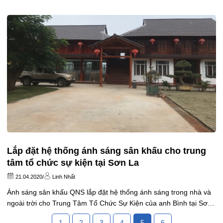
Par Led 54x9 full color QNS - 2 Led...
Lắp đặt hệ thống ánh sáng sân khấu cho trung
tâm tổ chức sự kiện tại Sơn La
21.04.2020
/
Linh Nhất
Ánh sáng sân khấu QNS lắp đặt hệ thống ánh sáng trong nhà và
ngoài trời cho Trung Tâm Tổ Chức Sự Kiện của anh Bình tại Sơn
La với mức đầu tư tầm trung. Trong tương lai sẽ mở rộng thêm
1
2
3
4
5
6