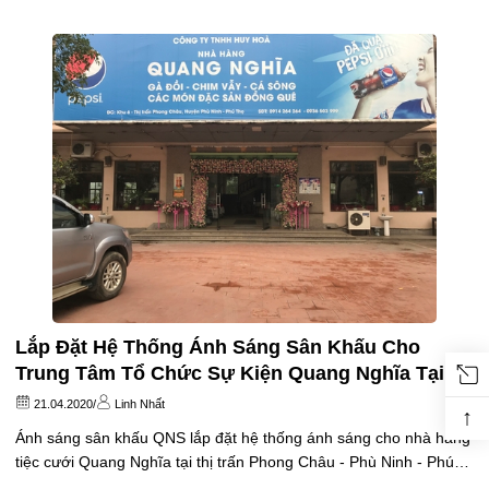
sáng gồm 2 đèn Moving Beam 230W QNS, 10 Par Led 54x9W full
color QNS, 8 Led Cob 4x100W QNS. Điều khiển qua bàn...
Lắp Đặt Hệ Thống Ánh Sáng Sân Khấu Cho
Trung Tâm Tổ Chức Sự Kiện Quang Nghĩa Tại
Phú Thọ
21.04.2020
/
Linh Nhất
↑
Ánh sáng sân khấu QNS lắp đặt hệ thống ánh sáng cho nhà hàng
tiệc cưới Quang Nghĩa tại thị trấn Phong Châu - Phù Ninh - Phú
Thọ. Hệ thống ánh sáng tầng 3 bao gồm: 6 Beam 440W QNS - 13