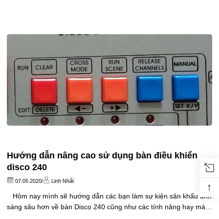
sáng từ nhỏ tới lớn, Nhờ giá thành rẻ, tạo màu nền tốt, độ bền
cao cũng như chế độ bảo hành...
Hướng dẫn nâng cao sử dụng bàn điều khiển
disco 240
07.05.2020
/
Linh Nhất
↑
Hôm nay mình sẽ hướng dẫn các bạn làm sự kiện sân khấu ánh
sáng sâu hơn về bàn Disco 240 cũng như các tính năng hay mà ít
người biết. Với bàn disco 240, ngoài những tính năng cơ bản