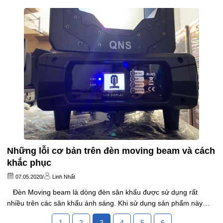
như điều khiển đèn, lưu cảnh thông thường...
Những lỗi cơ bản trên đèn moving beam và cách
khắc phục
07.05.2020
/
Linh Nhất
Đèn Moving beam là dòng đèn sân khấu được sử dụng rất
nhiều trên các sân khấu ánh sáng. Khi sử dụng sản phẩm này
qua một thời gian thường xuất hiện nhiều lỗi. Các lỗi này có thể là
1
2
3
4
5
6