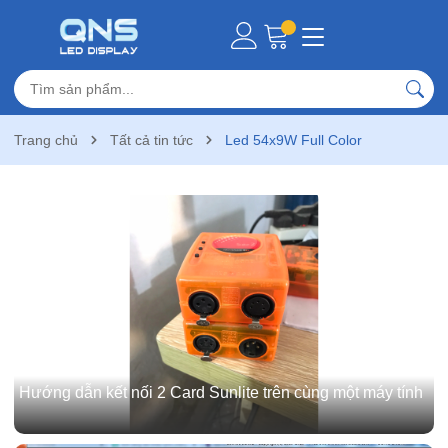
Trang chủ
Tất cả tin tức
Led 54x9W Full Color
Hướng dẫn kết nối 2 Card Sunlite trên cùng một máy tính