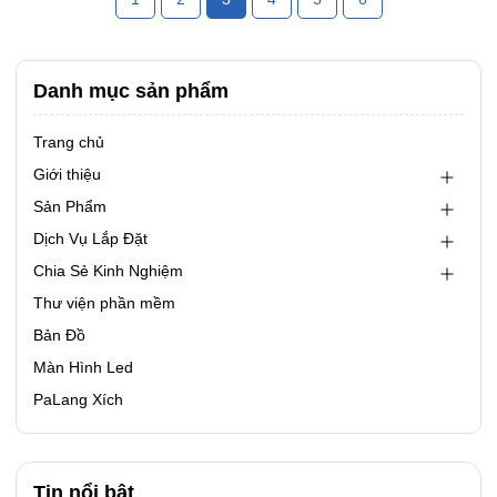
lỗi nhẹ nhưng cũng có những lỗi tương đối...
Danh mục sản phẩm
Trang chủ
Giới thiệu
Sản Phẩm
Dịch Vụ Lắp Đặt
Chia Sẻ Kinh Nghiệm
Thư viện phần mềm
Bản Đồ
Màn Hình Led
PaLang Xích
Tin nổi bật